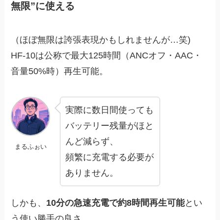
無限”に使える
（ほぼ無限は誇張表現かもしれませんが…笑)
HF-10は公称で最大125時間（ANCオフ・AAC・
音量50%時）再生可能。
実際に数日間使っても
バッテリー残量がほと
んど減らず、
まるふぉい
頻繁に充電する必要が
ありません。
しかも、
10分の急速充電で約8時間再生可能
とい
う使い勝手の良さ。