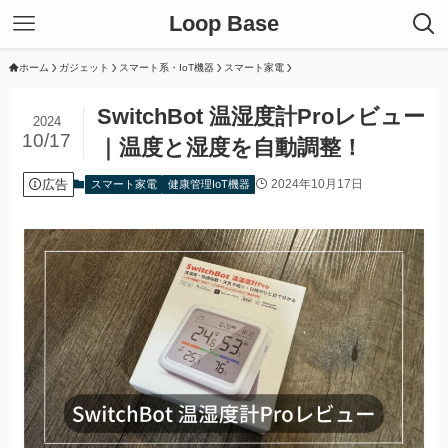
Loop Base
ホーム
ガジェット
スマート系・IoT機器
スマート家電
SwitchBot 温湿度計Proレビュー
2024
10/17
｜温度と湿度を自動調整！
広告
2024年10月17日
スマート家電
健康管理IoT機器