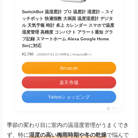
SwitchBot 温湿度計 プロ 温度計 湿度計 – スイ
ッチボット 快適指数 大画面 温度湿度計 デジタ
ル 天気予報 時計 卓上 カレンダー スマホで温度
湿度管理 高精度 コンパクト アラート通知 グラ
フ記録 スマートホーム Alexa Google Home
Siriに対応
¥2,780
（2026/07/13 21:54時点 | Amazon調べ）
Amazon
楽天市場
Yahooショッピング
ポチップ
季節の変わり目に室内の温湿度管理がうまくでき
ず、特に
湿度の高い梅雨時期や冬の乾燥
で悩んで